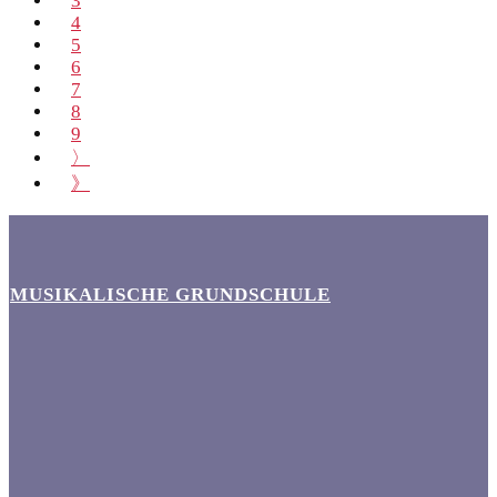
3
4
5
6
7
8
9
〉
》
MUSIKALISCHE GRUNDSCHULE