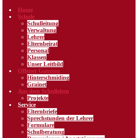
Home
Schule
Schulleitung
Verwaltung
Lehrer
Elternbeirat
Personal
Klassen
Unser Leitbild
Offener Ganztag
Hinterschmiding
Grainet
Aus dem Schulleben
Projekte
Service
Elternbriefe
Sprechstunden der Lehrer
Formulare
Schulberatung