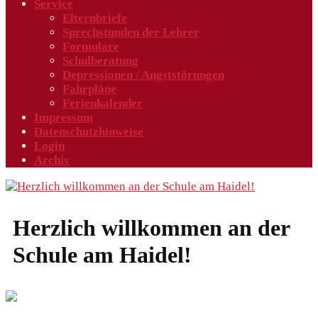
Service
Elternbriefe
Sprechstunden der Lehrer
Formulare
Schulberatung
Depressionen / Angststörungen
Fahrpläne
Ferienkalender
Impressum
Datenschutzhinweise
Login
Archiv
Herzlich willkommen an der
Schule am Haidel!