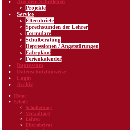
Aus dem Schulleben
Projekte
Service
Elternbriefe
Sprechstunden der Lehrer
Formulare
Schulberatung
Depressionen / Angststörungen
Fahrpläne
Ferienkalender
Impressum
Datenschutzhinweise
Login
Archiv
Home
Schule
Schulleitung
Verwaltung
Lehrer
Elternbeirat