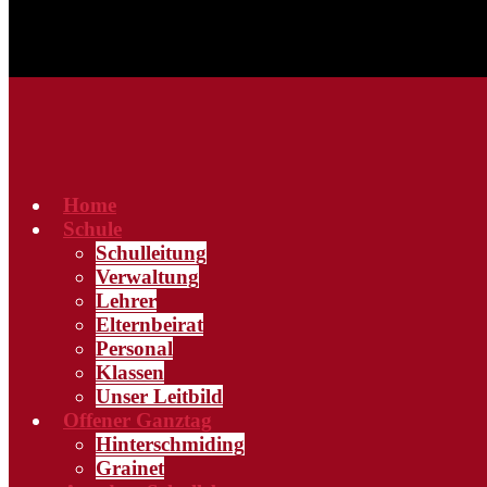
Home
Schule
Schulleitung
Verwaltung
Lehrer
Elternbeirat
Personal
Klassen
Unser Leitbild
Offener Ganztag
Hinterschmiding
Grainet