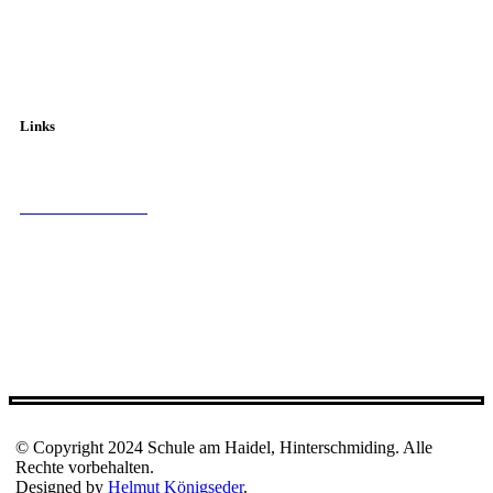
Fahrpläne
Links
Schulamt Freyung
Kultusministerium
Bayern Cloud Schule
Anmeldung Bayern Cloud
Musikalische Grundschule
© Copyright 2024 Schule am Haidel, Hinterschmiding. Alle
Rechte vorbehalten.
Designed by
Helmut Königseder
.