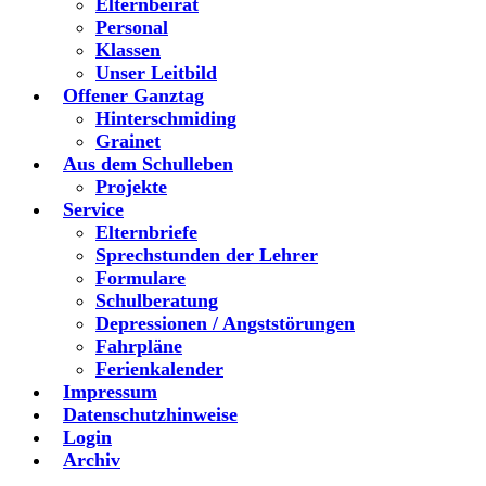
Elternbeirat
Personal
Klassen
Unser Leitbild
Offener Ganztag
Hinterschmiding
Grainet
Aus dem Schulleben
Projekte
Service
Elternbriefe
Sprechstunden der Lehrer
Formulare
Schulberatung
Depressionen / Angststörungen
Fahrpläne
Ferienkalender
Impressum
Datenschutzhinweise
Login
Archiv