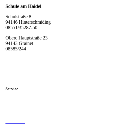
Schule am Haidel
Schulstraße 8
94146 Hinterschmiding
08551/35287-50
Obere Hauptstraße 23
94143 Grainet
08585/244
Diese E-Mail-Adresse ist vor Spambots geschützt! Zur Anzeige
muss JavaScript eingeschaltet sein.
Service
Elternbriefe
Sprechstunden der Lehrer
Formulare
Schulberatung