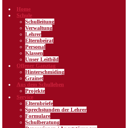
Home
Schule
Schulleitung
Verwaltung
Lehrer
Elternbeirat
Personal
Klassen
Unser Leitbild
Offener Ganztag
Hinterschmiding
Grainet
Aus dem Schulleben
Projekte
Service
Elternbriefe
Sprechstunden der Lehrer
Formulare
Schulberatung