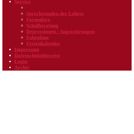
Service
Elternbriefe
Sprechstunden der Lehrer
Formulare
Schulberatung
Depressionen / Angststörungen
Fahrpläne
Ferienkalender
Impressum
Datenschutzhinweise
Login
Archiv