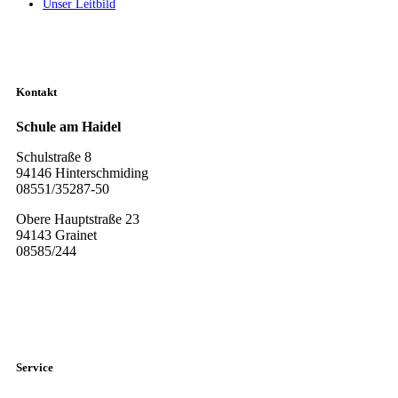
Unser Leitbild
Kontakt
Schule am Haidel
Schulstraße 8
94146 Hinterschmiding
08551/35287-50
Obere Hauptstraße 23
94143 Grainet
08585/244
Diese E-Mail-Adresse ist vor Spambots geschützt! Zur Anzeige
muss JavaScript eingeschaltet sein.
Service