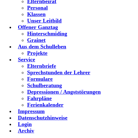
Elternbeirat
Personal
Klassen
Unser Leitbild
Offener Ganztag
Hinterschmiding
Grainet
Aus dem Schulleben
Projekte
Service
Elternbriefe
Sprechstunden der Lehrer
Formulare
Schulberatung
Depressionen / Angststörungen
Fahrpläne
Ferienkalender
Impressum
Datenschutzhinweise
Login
Archiv