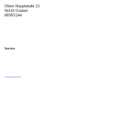
Obere Hauptstraße 23
94143 Grainet
08585/244
Diese E-Mail-Adresse ist vor Spambots geschützt! Zur Anzeige
muss JavaScript eingeschaltet sein.
Service
Elternbriefe
Sprechstunden der Lehrer
Formulare
Schulberatung
Fahrpläne