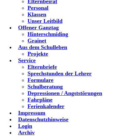
Elternbeirat
Personal
Klassen
Unser Leitbild
Offener Ganztag
Hinterschmiding
Grainet
Aus dem Schulleben
Projekte
Service
Elternbriefe
Sprechstunden der Lehrer
Formulare
Schulberatung
Depressionen / Angststörungen
Fahrpläne
Ferienkalender
Impressum
Datenschutzhinweise
Login
Archiv