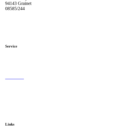
94143 Grainet
08585/244
Diese E-Mail-Adresse ist vor Spambots geschützt! Zur Anzeige
muss JavaScript eingeschaltet sein.
Service
Elternbriefe
Sprechstunden der Lehrer
Formulare
Schulberatung
Fahrpläne
Links