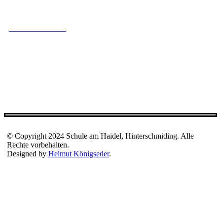
Schulamt Freyung
Kultusministerium
Bayern Cloud Schule
Anmeldung Bayern Cloud
Musikalische Grundschule
© Copyright 2024 Schule am Haidel, Hinterschmiding. Alle
Rechte vorbehalten.
Designed by
Helmut Königseder
.