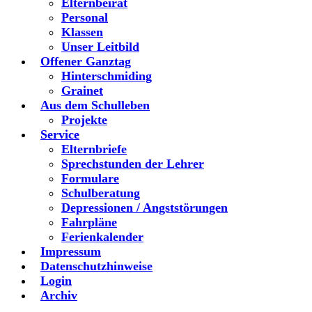
Elternbeirat
Personal
Klassen
Unser Leitbild
Offener Ganztag
Hinterschmiding
Grainet
Aus dem Schulleben
Projekte
Service
Elternbriefe
Sprechstunden der Lehrer
Formulare
Schulberatung
Depressionen / Angststörungen
Fahrpläne
Ferienkalender
Impressum
Datenschutzhinweise
Login
Archiv