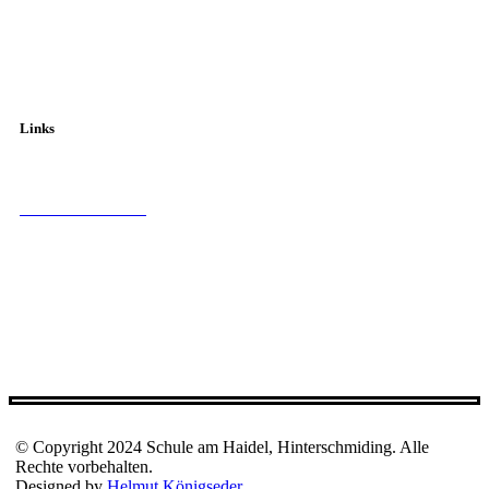
Fahrpläne
Links
Schulamt Freyung
Kultusministerium
Bayern Cloud Schule
Anmeldung Bayern Cloud
Musikalische Grundschule
© Copyright 2024 Schule am Haidel, Hinterschmiding. Alle
Rechte vorbehalten.
Designed by
Helmut Königseder
.