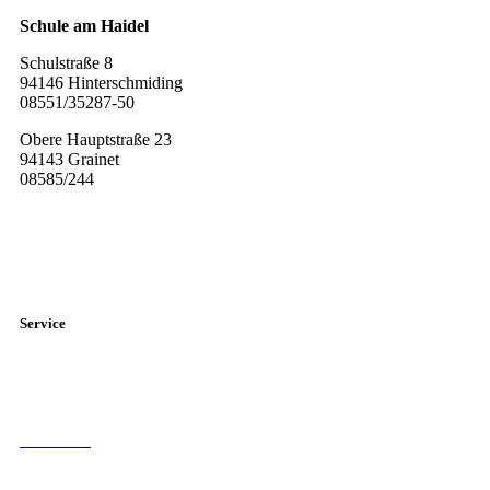
Schule am Haidel
Schulstraße 8
94146 Hinterschmiding
08551/35287-50
Obere Hauptstraße 23
94143 Grainet
08585/244
Diese E-Mail-Adresse ist vor Spambots geschützt! Zur Anzeige
muss JavaScript eingeschaltet sein.
Service
Elternbriefe
Sprechstunden der Lehrer
Formulare
Schulberatung