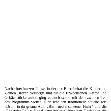
Nach einer kurzen Pause, in der der Elternbeirat die Kinder mit
kleinen Brezen versorgte und für die Erwachsenen Kaffee und
Gebäckstücke anbot, ging es auch schon mit dem zweiten Teil
des Programms weiter. Hier schallten traditionelle Stücke wie
„Drunt in da greana Au“, „Bin i ned a scheener Hah?“ und die
„Ennstaler Polka: Hansl, tanz mit mir“ über den Dorfanger, die