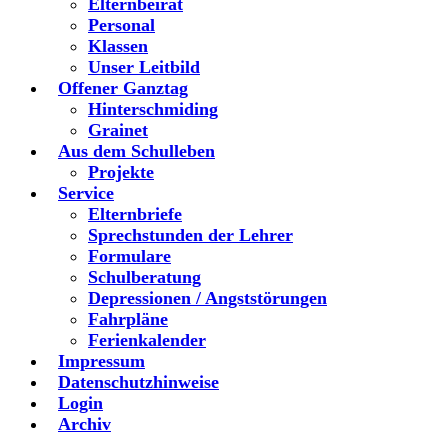
Elternbeirat
Personal
Klassen
Unser Leitbild
Offener Ganztag
Hinterschmiding
Grainet
Aus dem Schulleben
Projekte
Service
Elternbriefe
Sprechstunden der Lehrer
Formulare
Schulberatung
Depressionen / Angststörungen
Fahrpläne
Ferienkalender
Impressum
Datenschutzhinweise
Login
Archiv