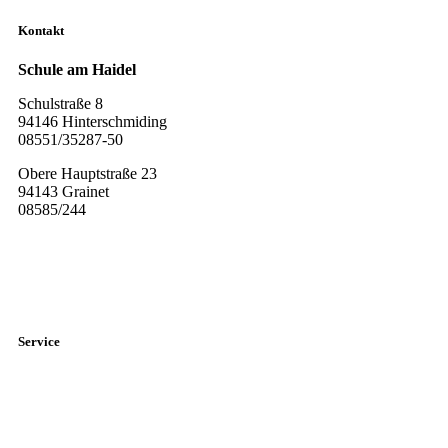
Kontakt
Schule am Haidel
Schulstraße 8
94146 Hinterschmiding
08551/35287-50
Obere Hauptstraße 23
94143 Grainet
08585/244
Diese E-Mail-Adresse ist vor Spambots geschützt! Zur Anzeige
muss JavaScript eingeschaltet sein.
Service
Elternbriefe
Sprechstunden der Lehrer