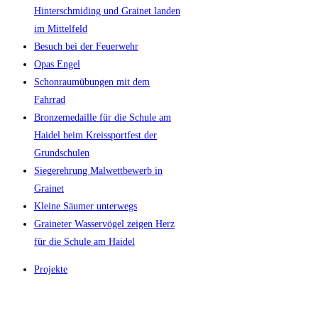
Hinterschmiding und Grainet landen
im Mittelfeld
Besuch bei der Feuerwehr
Opas Engel
Schonraumübungen mit dem
Fahrrad
Bronzemedaille für die Schule am
Haidel beim Kreissportfest der
Grundschulen
Siegerehrung Malwettbewerb in
Grainet
Kleine Säumer unterwegs
Graineter Wasservögel zeigen Herz
für die Schule am Haidel
Projekte