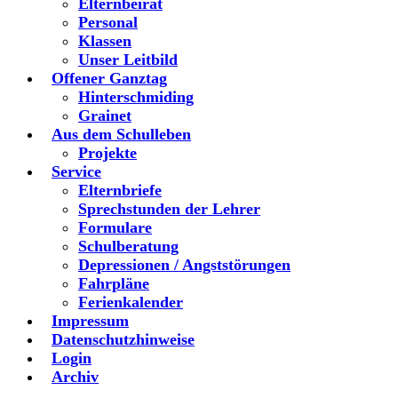
Elternbeirat
Personal
Klassen
Unser Leitbild
Offener Ganztag
Hinterschmiding
Grainet
Aus dem Schulleben
Projekte
Service
Elternbriefe
Sprechstunden der Lehrer
Formulare
Schulberatung
Depressionen / Angststörungen
Fahrpläne
Ferienkalender
Impressum
Datenschutzhinweise
Login
Archiv