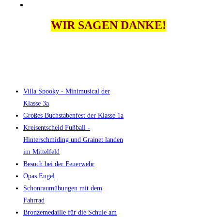
WIR SAGEN DANKE!
Villa Spooky - Minimusical der
Klasse 3a
Großes Buchstabenfest der Klasse 1a
Kreisentscheid Fußball -
Hinterschmiding und Grainet landen
im Mittelfeld
Besuch bei der Feuerwehr
Opas Engel
Schonraumübungen mit dem
Fahrrad
Bronzemedaille für die Schule am