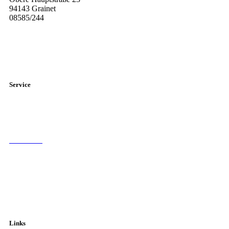
94143 Grainet
08585/244
Diese E-Mail-Adresse ist vor Spambots geschützt! Zur Anzeige
muss JavaScript eingeschaltet sein.
Service
Elternbriefe
Sprechstunden der Lehrer
Formulare
Schulberatung
Fahrpläne
Links