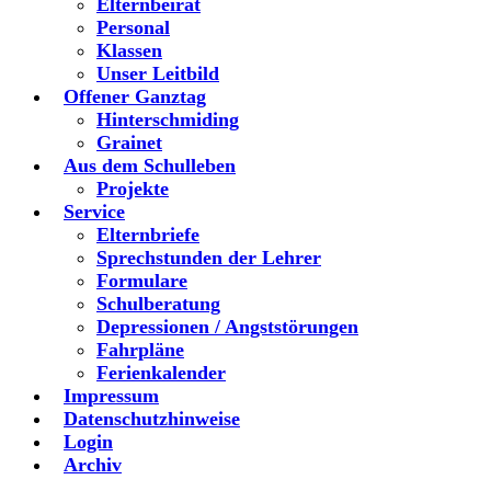
Elternbeirat
Personal
Klassen
Unser Leitbild
Offener Ganztag
Hinterschmiding
Grainet
Aus dem Schulleben
Projekte
Service
Elternbriefe
Sprechstunden der Lehrer
Formulare
Schulberatung
Depressionen / Angststörungen
Fahrpläne
Ferienkalender
Impressum
Datenschutzhinweise
Login
Archiv